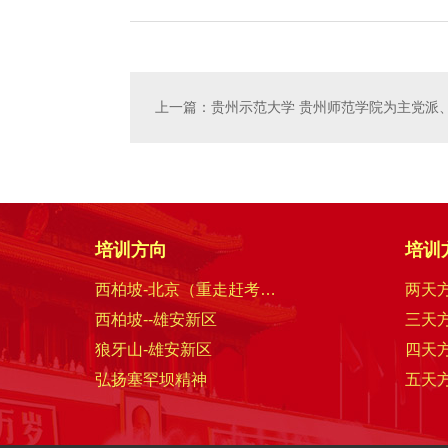
上一篇：贵州示范大学 贵州师范学院为主党派
培训方向
培训
西柏坡-北京（重走赶考路）
两天
西柏坡--雄安新区
三天
狼牙山-雄安新区
四天
弘扬塞罕坝精神
五天