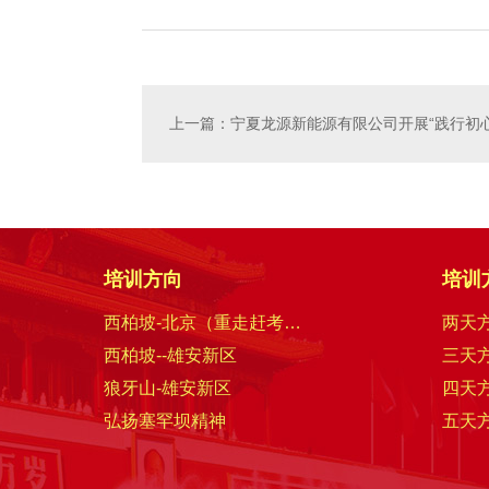
上一篇：宁夏龙源新能源有限公司开展“践行初
培训方向
培训
西柏坡-北京（重走赶考路）
两天
西柏坡--雄安新区
三天
狼牙山-雄安新区
四天
弘扬塞罕坝精神
五天