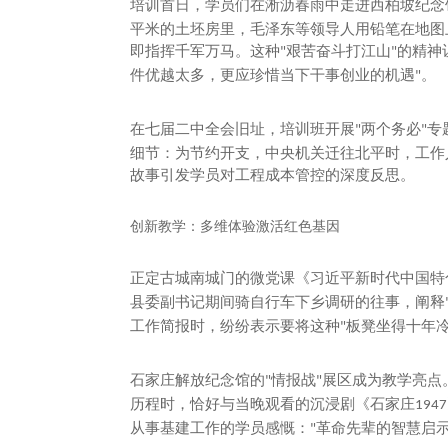
培训首日，学员们在淅沥春雨中走进西柏坡纪念
平米的土坯房里，毛泽东等领导人用铅笔在地图
即指挥千军万马。这种
艰苦奋斗打江山
的精神
"
"
件优越太多，更应珍惜当下干事创业的机遇
。
"
在七届二中全会旧址，培训班开展
两个务必
专
"
"
细节：为节约开支，中央机关迁往北平时，工作
故事引发学员对工程成本管控的深度反思。
创新教学：多维体验激活红色基因
正定古城南城门的微党课《习近平新时代中国特
县委副书记期间骑自行车下乡调研的往事，阐释
工作简报时，纷纷表示要将这种
板凳坐得十年
"
石家庄解放纪念馆的
情报战
展区成为教学亮点
"
"
历程时，恰好与当晚观看的沉浸剧《石家庄
1947
从事基建工作的学员感慨：
革命先辈的智慧启
"