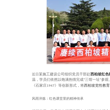
西柏坡红色
某施工建设公司组织党员干部赴
近日
温，学员们依然以饱满热情完成
三馆一址
参观
"
"
西柏坡党性教育
《石家庄
》等创新形式，将
1947
风雨淬炼：红色课堂里的精神传承