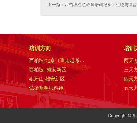
上一篇：西柏坡红色教育培训纪实：生物与食
培训方向
培训
西柏坡-北京（重走赶考路）
两天
西柏坡--雄安新区
三天
狼牙山-雄安新区
四天
弘扬塞罕坝精神
五天
Copyright 