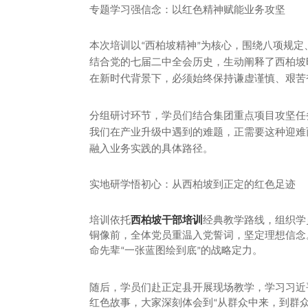
专题学习强信念：以红色精神赋能业务攻坚
本次培训以
西柏坡精神
为核心，围绕八项规定
“
”
结合党的七届二中全会历史，生动阐释了西柏坡
在新时代背景下，必须始终保持谦虚谨慎、艰苦
分组研讨环节，学员们结合集团重点项目攻坚任
我们在产业升级中遇到的难题，正需要这种迎难
融入业务实践的具体路径。
实地研学悟初心：从西柏坡到正定的红色足迹
西柏坡干部培训
培训依托
经典教学路线，组织学
铜像前，全体党员重温入党誓词，坚定理想信念
命先辈
一张蓝图绘到底
的战略定力。
“
”
随后，学员们赴正定县开展现场教学，学习习近
红色故事，大家深刻体会到
从群众中来，到群
“