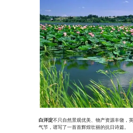
白洋淀
不只自然景观优美、物产资源丰饶，
气节，谱写了一首首辉煌壮丽的抗日诗篇。