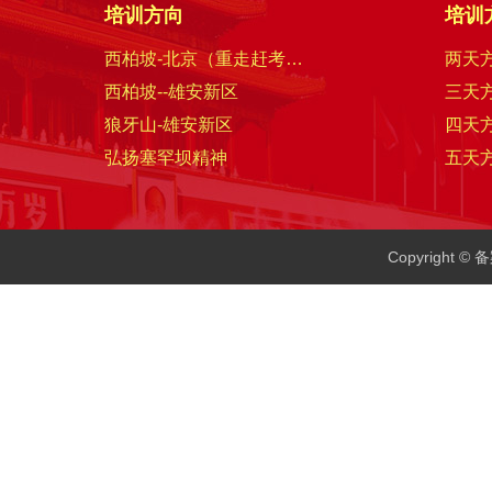
培训方向
培训
西柏坡-北京（重走赶考路）
两天
西柏坡--雄安新区
三天
狼牙山-雄安新区
四天
弘扬塞罕坝精神
五天
Copyright 