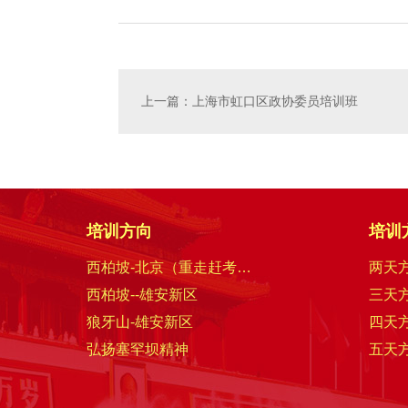
上一篇：上海市虹口区政协委员培训班
培训方向
培训
西柏坡-北京（重走赶考路）
两天
西柏坡--雄安新区
三天
狼牙山-雄安新区
四天
弘扬塞罕坝精神
五天