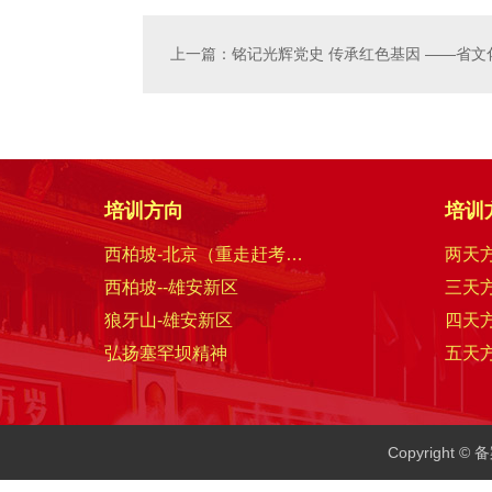
上一篇：铭记光辉党史 传承红色基因 ——省
培训方向
培训
西柏坡-北京（重走赶考路）
两天
西柏坡--雄安新区
三天
狼牙山-雄安新区
四天
弘扬塞罕坝精神
五天
Copyright 